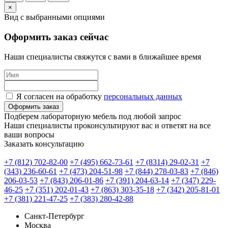
×
Вид с выбранными опциями
Оформить заказ сейчас
Наши специалисты свяжутся с вами в ближайшее время
Я согласен на обработку
персональных данных
Оформить заказ
Подберем лабораторную мебель под любой запрос
Наши специалисты проконсультируют вас и ответят на все
ваши вопросы
Заказать консультацию
+7 (812) 702-82-00
+7 (495) 662-73-61
+7 (8314) 29-02-31
+7
(343) 236-60-61
+7 (473) 204-51-98
+7 (844) 278-03-83
+7 (846)
206-03-53
+7 (843) 206-01-86
+7 (391) 204-63-14
+7 (347) 229-
46-25
+7 (351) 202-01-43
+7 (863) 303-35-18
+7 (342) 205-81-01
+7 (381) 221-47-25
+7 (383) 280-42-88
Санкт-Петербург
Москва