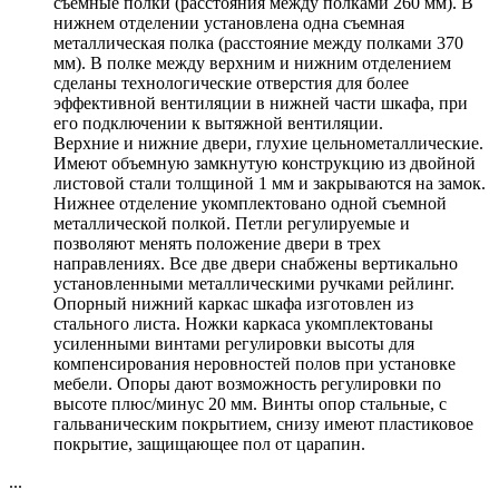
съемные полки (расстояния между полками 260 мм). В
нижнем отделении установлена одна съемная
металлическая полка (расстояние между полками 370
мм). В полке между верхним и нижним отделением
сделаны технологические отверстия для более
эффективной вентиляции в нижней части шкафа, при
его подключении к вытяжной вентиляции.
Верхние и нижние двери, глухие цельнометаллические.
Имеют объемную замкнутую конструкцию из двойной
листовой стали толщиной 1 мм и закрываются на замок.
Нижнее отделение укомплектовано одной съемной
металлической полкой. Петли регулируемые и
позволяют менять положение двери в трех
направлениях. Все две двери снабжены вертикально
установленными металлическими ручками рейлинг.
Опорный нижний каркас шкафа изготовлен из
стального листа. Ножки каркаса укомплектованы
усиленными винтами регулировки высоты для
компенсирования неровностей полов при установке
мебели. Опоры дают возможность регулировки по
высоте плюс/минус 20 мм. Винты опор стальные, с
гальваническим покрытием, снизу имеют пластиковое
покрытие, защищающее пол от царапин.
...